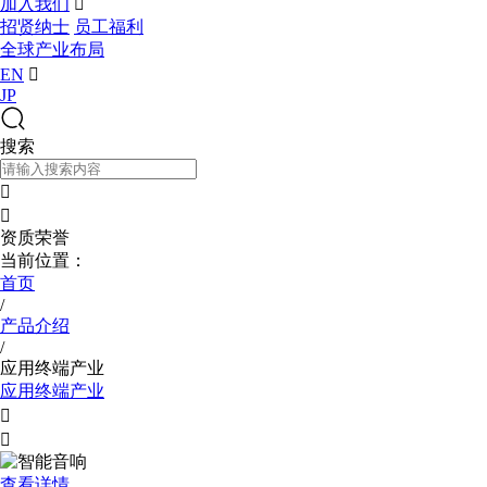
加入我们

招贤纳士
员工福利
全球产业布局
EN

JP
搜索


资质荣誉
当前位置：
首页
/
产品介绍
/
应用终端产业
应用终端产业


查看详情