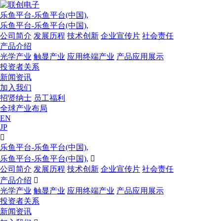
乐鱼平台-乐鱼平台(中国),
乐鱼平台-乐鱼平台(中国),
公司简介
发展历程
技术创新
企业宣传片
社会责任
产品介绍
光学产业
触显产业
应用终端产业
产品应用展示
投资者关系
新闻资讯
加入我们
招贤纳士
员工福利
全球产业布局
EN
JP

乐鱼平台-乐鱼平台(中国),
乐鱼平台-乐鱼平台(中国),

公司简介
发展历程
技术创新
企业宣传片
社会责任
产品介绍

光学产业
触显产业
应用终端产业
产品应用展示
投资者关系
新闻资讯