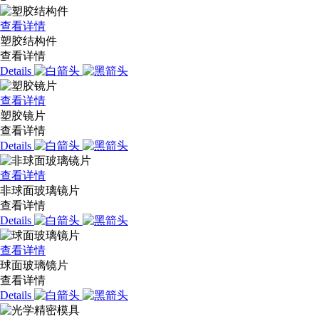
查看详情
塑胶结构件
查看详情
Details
查看详情
塑胶镜片
查看详情
Details
查看详情
非球面玻璃镜片
查看详情
Details
查看详情
球面玻璃镜片
查看详情
Details